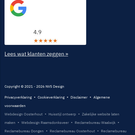
Google beoordeling
4.9
★
★
★
★
★
Lees wat klanten zeggen »
Copyright © 2021 - 2026 NVS Design
Privacyverklaring
Cookieverklaring
Disclaimer
Algemene
voorwaarden
Webdesign Oosterhout
Huisstijl ontwerp
Zakelijke website laten
maken
Webdesign Raamsdonksveer
Reclamebureau Waalwijk
Reclamebureau Dongen
Reclamebureau Oosterhout
Reclamebureau