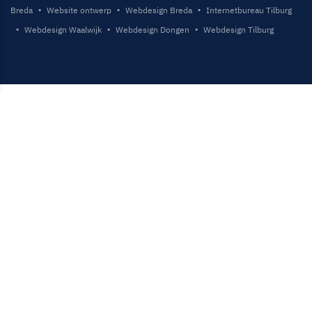
Breda
Website ontwerp
Webdesign Breda
Internetbureau Tilburg
Webdesign Waalwijk
Webdesign Dongen
Webdesign Tilburg