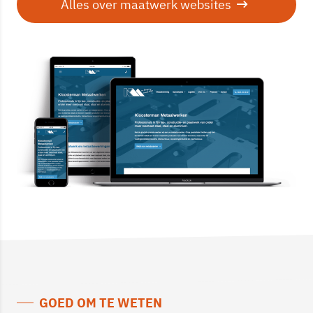
Alles over maatwerk websites
GOED OM TE WETEN