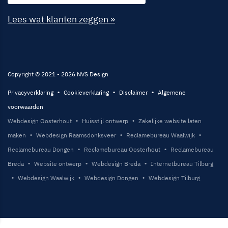
Lees wat klanten zeggen »
Copyright © 2021 - 2026 NVS Design
Privacyverklaring
Cookieverklaring
Disclaimer
Algemene
voorwaarden
Webdesign Oosterhout
Huisstijl ontwerp
Zakelijke website laten
maken
Webdesign Raamsdonksveer
Reclamebureau Waalwijk
Reclamebureau Dongen
Reclamebureau Oosterhout
Reclamebureau
Breda
Website ontwerp
Webdesign Breda
Internetbureau Tilburg
Webdesign Waalwijk
Webdesign Dongen
Webdesign Tilburg