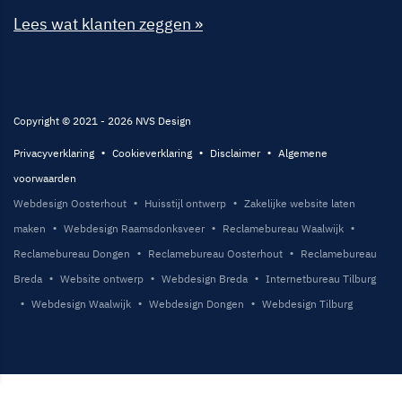
Lees wat klanten zeggen »
Copyright © 2021 - 2026 NVS Design
Privacyverklaring
Cookieverklaring
Disclaimer
Algemene
voorwaarden
Webdesign Oosterhout
Huisstijl ontwerp
Zakelijke website laten
maken
Webdesign Raamsdonksveer
Reclamebureau Waalwijk
Reclamebureau Dongen
Reclamebureau Oosterhout
Reclamebureau
Breda
Website ontwerp
Webdesign Breda
Internetbureau Tilburg
Webdesign Waalwijk
Webdesign Dongen
Webdesign Tilburg