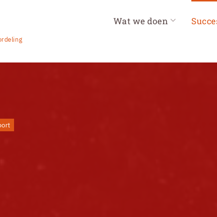
Wat we doen
Succe
rdeling
port