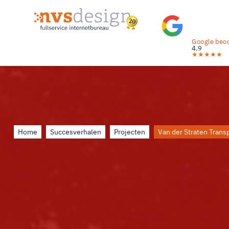
Google beoo
4.9
★
★
★
★
★
Home
Succesverhalen
Projecten
Van der Straten Trans