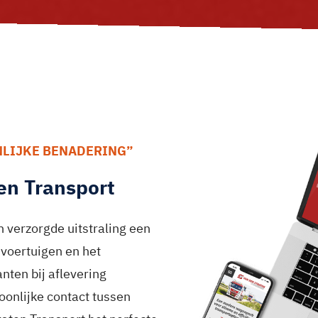
NLIJKE BENADERING”
ten Transport
n verzorgde uitstraling een
e voertuigen en het
nten bij aflevering
oonlijke contact tussen