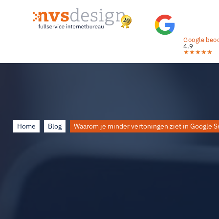
Google beoo
4.9
★
★
★
★
★
Home
Blog
Waarom je minder vertoningen ziet in Google S