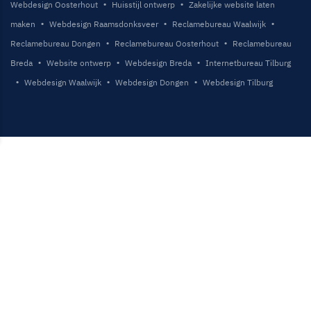
Webdesign Oosterhout
Huisstijl ontwerp
Zakelijke website laten
maken
Webdesign Raamsdonksveer
Reclamebureau Waalwijk
Reclamebureau Dongen
Reclamebureau Oosterhout
Reclamebureau
Breda
Website ontwerp
Webdesign Breda
Internetbureau Tilburg
Webdesign Waalwijk
Webdesign Dongen
Webdesign Tilburg